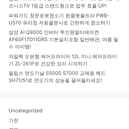
즈니스TV 1등급 스탠드형으로 업무 효율 UP!
파워가드 창문로봇청소기 윈클봇울트라 PWB-
U570 유리창 자동물분사로 간편하게 청소하기
삼성 AI Q9000 인버터 투인원멀티에어컨
AF60F17D11GRS 기본설치포함 일반배관, 여름 필
수 아이템!
자일렉 오븐형 에어프라이어 12L 미니 에어프라이
기 ZL-261P로 건강한 요리 시작하기
필립스 면도기날 S5000 S7000 교체용 헤드
SH71/51로 면도기의 성능을 끌어올리세요!
Uncategorized
가전