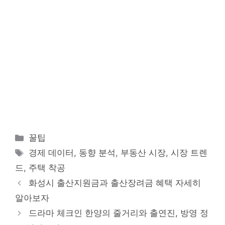
카
꿀팁
테
태
경제 데이터
,
동향 분석
,
부동산 시장
,
시장 트렌
고
그
드
,
주택 착공
리
화성시 출산지원금과 출산장려금 혜택 자세히
알아보자
드라마 체크인 한양의 줄거리와 출연진, 방영 정