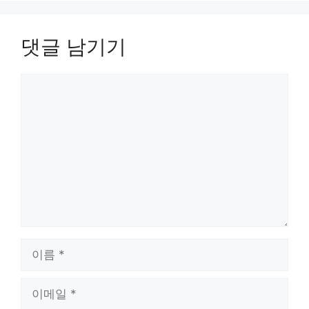
댓글 남기기
댓
글
이
름
이
메