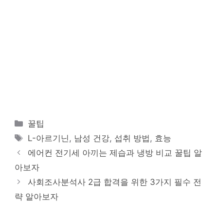
카
꿀팁
테
태
L-아르기닌
,
남성 건강
,
섭취 방법
,
효능
고
그
에어컨 전기세 아끼는 제습과 냉방 비교 꿀팁 알
리
아보자
사회조사분석사 2급 합격을 위한 3가지 필수 전
략 알아보자