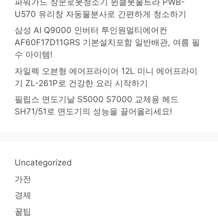
파워가드 창문로봇청소기 윈클봇울트라 PWB-
U570 유리창 자동물분사로 간편하게 청소하기
삼성 AI Q9000 인버터 투인원멀티에어컨
AF60F17D11GRS 기본설치포함 일반배관, 여름 필
수 아이템!
자일렉 오븐형 에어프라이어 12L 미니 에어프라이
기 ZL-261P로 건강한 요리 시작하기
필립스 면도기날 S5000 S7000 교체용 헤드
SH71/51로 면도기의 성능을 끌어올리세요!
Uncategorized
가전
경제
꿀팁